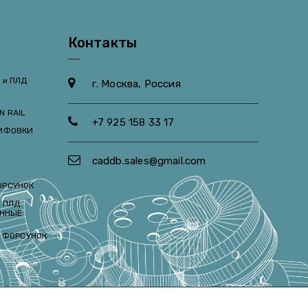
Контакты
 и ПЛД
г. Москва, Россия
N RAIL
+7 925 158 33 17
ЛИФОВКИ
caddb.sales@gmail.com
ОРСУНОК
 ПЛД
ЕННЫЕ
И ФОРСУНОК