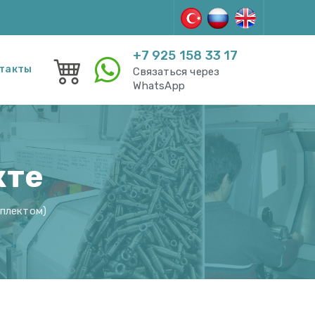
+7 925 158 33 17
такты
Связаться через
WhatsApp
кте
мплектом)