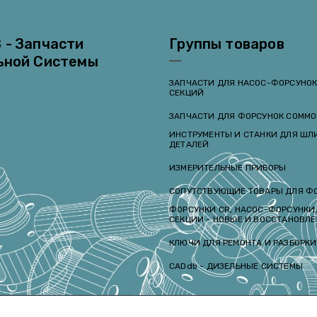
 - Запчасти
Группы товаров
ьной Системы
ЗАПЧАСТИ ДЛЯ НАСОС-ФОРСУНОК
СЕКЦИЙ
ЗАПЧАСТИ ДЛЯ ФОРСУНОК COMMO
и
ИНСТРУМЕНТЫ И СТАНКИ ДЛЯ Ш
ДЕТАЛЕЙ
ИЗМЕРИТЕЛЬНЫЕ ПРИБОРЫ
СОПУТСТВУЮЩИЕ ТОВАРЫ ДЛЯ Ф
ФОРСУНКИ CR, НАСОС-ФОРСУНКИ,
СЕКЦИИ - НОВЫЕ И ВОССТАНОВЛ
КЛЮЧИ ДЛЯ РЕМОНТА И РАЗБОРК
CADdb - ДИЗЕЛЬНЫЕ СИСТЕМЫ