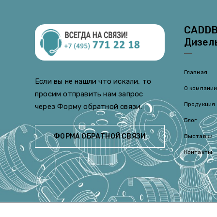
CADDB
Дизел
Главная
Если вы не нашли что искали, то
О компани
просим отправить нам запрос
Продукция
через Форму обратной связи.
Блог
ФОРМА ОБРАТНОЙ СВЯЗИ
Выставки
Контакты