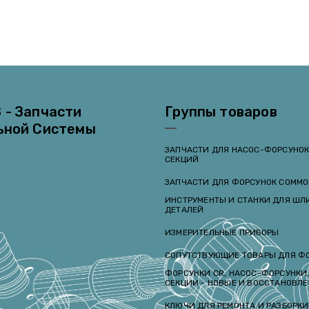
 - Запчасти
Группы товаров
ьной Системы
ЗАПЧАСТИ ДЛЯ НАСОС-ФОРСУНОК
СЕКЦИЙ
ЗАПЧАСТИ ДЛЯ ФОРСУНОК COMMO
и
ИНСТРУМЕНТЫ И СТАНКИ ДЛЯ Ш
ДЕТАЛЕЙ
ИЗМЕРИТЕЛЬНЫЕ ПРИБОРЫ
СОПУТСТВУЮЩИЕ ТОВАРЫ ДЛЯ Ф
ФОРСУНКИ CR, НАСОС-ФОРСУНКИ,
СЕКЦИИ - НОВЫЕ И ВОССТАНОВЛ
КЛЮЧИ ДЛЯ РЕМОНТА И РАЗБОРК