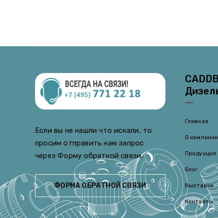
CADDB
Дизел
Главная
Если вы не нашли что искали, то
О компани
просим отправить нам запрос
Продукция
через Форму обратной связи.
Блог
ФОРМА ОБРАТНОЙ СВЯЗИ
Выставки
Контакты