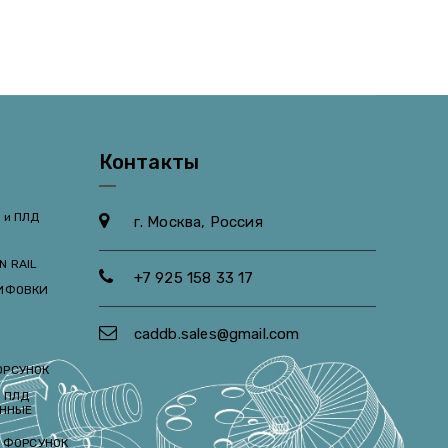
Контакты
 и ПЛД
г. Москва, Россия
N RAIL
+7 925 158 33 17
ЛИФОВКИ
caddb.sales@gmail.com
ОРСУНОК
 ПЛД
ЕННЫЕ
И ФОРСУНОК