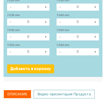
7.025 mm
7.030 mm
-
+
-
+
7.035 mm
7.040 mm
-
+
-
+
7.045 mm
7.050 mm
-
+
-
+
7.055 mm
7.060 mm
-
+
-
+
Добавить в корзину
ОПИСАНИЕ
Видео-презентация Продукта